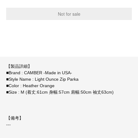
【製品詳細】
■Brand : CAMBER -Made in USA-
■Style Name : Light Ounce Zip Parka
■Color : Heather Orange
■Size : M (着丈:61cm 身幅:57cm 肩幅:50cm 袖丈63cm)
【備考】
---