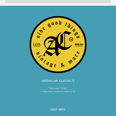
AMERICAN CLASSICS
"Olde Good Things"
☞
http://www.american-classics.jp/
SHOP INFO.