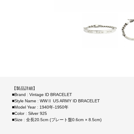
【製品詳細】
■Brand : Vintage ID BRACELET
■Style Name : WWⅡ US ARMY ID BRACELET
■Model Year : 1940年-1950年
■Color : Silver 925
■Size : 全長20.5cm (プレート盤0.6cm × 8.5cm)