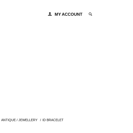
MY ACCOUNT
0 ITEM
ANTIQUE / JEWELLERY
/
ID BRACELET