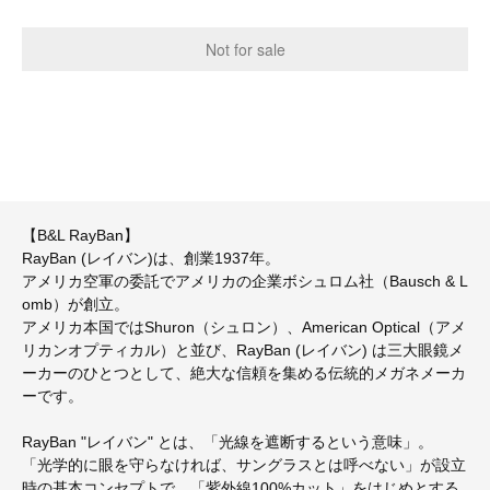
【B&L RayBan】
RayBan (レイバン)は、創業1937年。
アメリカ空軍の委託でアメリカの企業ボシュロム社（Bausch & L
omb）が創立。
アメリカ本国ではShuron（シュロン）、American Optical（アメ
リカンオプティカル）と並び、RayBan (レイバン) は三大眼鏡メ
ーカーのひとつとして、絶大な信頼を集める伝統的メガネメーカ
ーです。
RayBan "レイバン" とは、「光線を遮断するという意味」。
「光学的に眼を守らなければ、サングラスとは呼べない」が設立
時の基本コンセプトで、「紫外線100%カット」をはじめとする