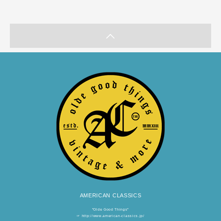
AMERICAN CLASSICS
"Olde Good Things"
☞
http://www.american-classics.jp/