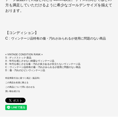
方も満足していただけるように希少なゴールデンサイズを揃えて
おります。
【コンディション】
C :
ヴィンテージ品特有の傷・汚れがみられるが使用に問題のない商品
« VINTAGE CONDITION RANK »
S : デッドストック-新品
A : 年代を感じさせない綺麗なヴィンテージ品
B : 年代を感じさせる傷・汚れが多少あるが目立たないヴィンテージ品
C : ヴィンテージ品特有の傷・汚れがみられるが使用に問題のない商品
D : 傷・汚れのひどいヴィンテージ品
特定商取引法に基づく表記（返品等）
この商品を友達に教える
この商品について問い合わせる
買い物を続ける