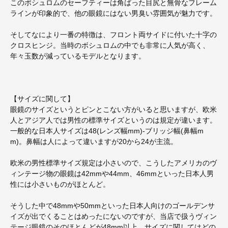
このボシュロムのセーフティーは角ばった目尻と無骨なフレーム
ラインが印象的で、他の眼鏡にはない男臭い雰囲気が魅力です。
そしてなにより一番の特徴は、フロント両サイドに付いた十字の
クロスヒンジ。当時のボシュロムの中でも非常に人気が高く、
年々玉数が減っているモデルとなります。
【サイズに関して】
眼鏡のサイズというとピンとこない方がいると思いますが、欧米
人とアジア人では男性の標準サイズというのは規定が違います。
一般的な日本人サイズは48(レンズ幅mm)-ブリッジ幅(鼻幅m
m)。鼻幅は人によって違いますが20から24が主流。
欧米の男性標準サイズ規定は小さいので、こうしたアメリカのヴ
ィンテージ物の眼鏡は42mmや44mm、46mmといった日本人男
性には小さいものがほとんど。
そうした中で48mmや50mmといった日本人向けのゴールデンサ
イズが出でくることはめったにないのですが、当店で扱うヴィン
テージ眼鏡のそのほとんどが48mm以上。サイズに関してはどの