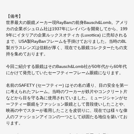
【備考】
世界最大の眼鏡メーカー現RayBanの前身Bausch&Lomb。アメリ
カの企業ボシュロム社は1937年にレイバンを開発してから、199
9年にイタリアの企業ルックスオティカ (Luxottica) に売却される
まで、USA製RayBanフレームを手掛けておりました。当時のBL
製ガラスレンズは信頼が厚く、現在でも眼鏡コレクターたちの支
持を集めております。
今回ご紹介する眼鏡はそのBausch&Lomb社が50年代から60年代
にかけて発売していたセーフティーフレーム眼鏡になります。
名前のSAFETY (セーフティー) はその名の通り、目の安全を第一
に考えられたフレーム。当時のワーカーが鉄片やコンクリート片
などから目を守る為に使用されていました。ミュージシャンがセ
ーフティー眼鏡をファッション眼鏡として普段使いしたことや、
映画の中でスターが着用したことを皮切りに、現在では様々な偉
人のファッションアイコンの一つとして頑固たる地位を築いてお
ります。