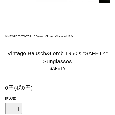
VINTAGE EYEWEAR
/
Bausch&Lomb -Made in USA-
Vintage Bausch&Lomb 1950's "SAFETY"
Sunglasses
SAFETY
0円(税0円)
購入数