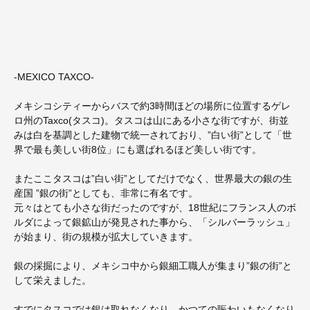
-MEXICO TAXCO-
メキシコシティーからバスで約3時間ほどの場所に位置するゲレ
ロ州のTaxco(タスコ)。タスコは山にある小さな街ですが、街並
みは白を基調とした建物で統一されており、”白い街”として「世
界で最も美しい街8位」にも選ばれるほど美しい街です。
またここタスコは”白い街”としてだけでなく、世界最大の銀の生
産国 ”銀の街”としても、非常に有名です。
元々はとても小さな街だったのですが、18世紀にフランス人のボ
ルダによって銀鉱山が発見された事から、「シルバーラッシュ」
が始まり、街の規模が拡大していきます。
銀の採掘により、メキシコ中から銀細工職人が集まり”銀の街”と
して栄えました。
すでにタスコでは銀は取れなくなり、かつての賑わいもなくなり