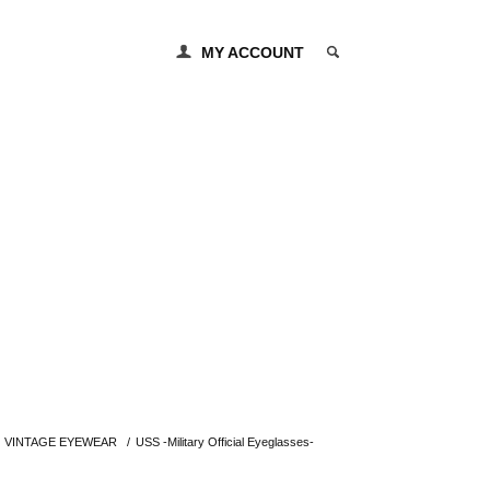
MY ACCOUNT
0 ITEM
VINTAGE EYEWEAR
/
USS -Military Official Eyeglasses-