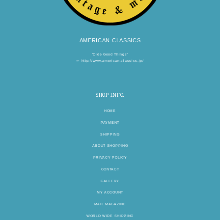
AMERICAN CLASSICS
"Olde Good Things"
☞
http://www.american-classics.jp/
SHOP INFO.
HOME
PAYMENT
SHIPPING
ABOUT SHOPPING
PRIVACY POLICY
CONTACT
GALLERY
MY ACCOUNT
MAIL MAGAZINE
WORLD WIDE SHIPPING