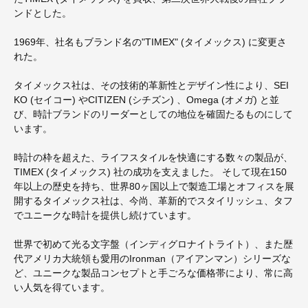
ンドとした。
1969年、社名もブランド名の"TIMEX" (タイメックス) に変更さ
れた。
タイメックス社は、その技術的革新性とデザイン性により、SEI
KO (セイコー) やCITIZEN (シチズン) 、Omega (オメガ) と並
び、時計ブランドのリーダーとしての地位を確固たるものにして
います。
時計の枠を超えた、ライフスタイルを快適にする数々の製品が、
TIMEX (タイメックス) 社の成功を支えました。 そして現在150
年以上の歴史を持ち、世界80ヶ国以上で製造工場とオフィスを展
開するタイメックス社は、今尚、革新的でスタイリッシュ、タフ
でユニークな時計を提供し続けています。
世界で初めて光る文字盤（インディグロナイトライト）、また歴
代アメリカ大統領も愛用のIronman（アイアンマン）シリーズな
ど、ユニークな製品コンセプトと手ごろな価格帯により、常に高
い人気を得ています。